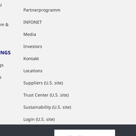
l
Partnerprogramm
INFONET
rm &
Media
Investors
INGS
Kontakt
gs
Locations
s
Suppliers (U.S. site)
Trust Center (U.S. site)
Sustainability (U.S. site)
Login (U.S. site)