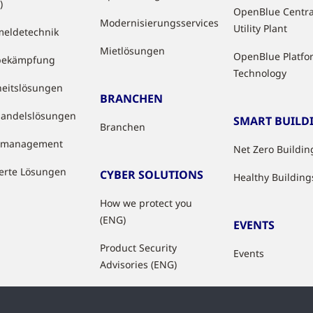
)
OpenBlue Centra
Modernisierungsservices
Utility Plant
eldetechnik
Mietlösungen
OpenBlue Platfo
bekämpfung
Technology
heitslösungen
BRANCHEN
handelslösungen
SMART BUILD
Branchen
tzmanagement
Net Zero Buildin
ierte Lösungen
CYBER SOLUTIONS
Healthy Building
How we protect you
(ENG)
EVENTS
Product Security
Events
Advisories (ENG)