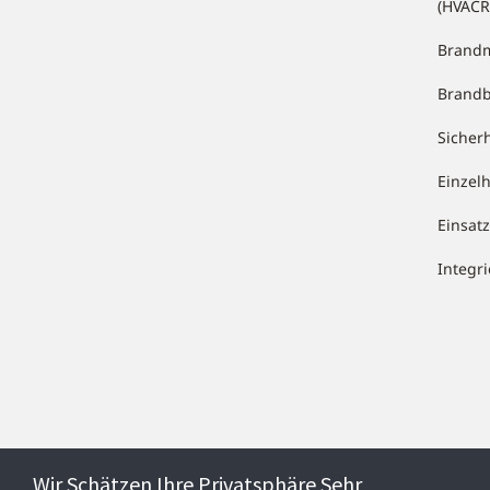
(HVACR
Brandm
Brand
Sicher
Einzel
Einsa
Integr
Wir Schätzen Ihre Privatsphäre Sehr